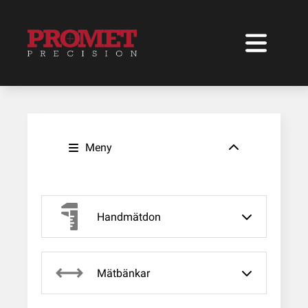
Meny
Handmätdon
Mätbänkar