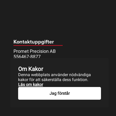
Kontaktuppgifter
Promet Precision AB
556467-8877
Mått Johanssons väg 9
Om Kakor
633 46 ESKILSTUNA
Denna webbplats använder nödvändiga
016-17 11 50
kakor för att säkerställa dess funktion.
info@promet.se
Läs om kakor
Jag förstår