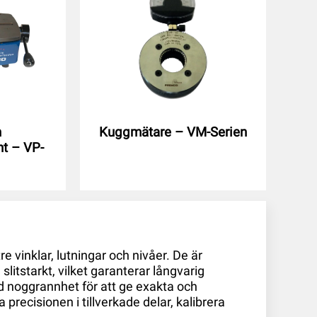
h
Kuggmätare – VM-Serien
nt – VP-
e vinklar, lutningar och nivåer. De är
slitstarkt, vilket garanterar långvarig
d noggrannhet för att ge exakta och
ra precisionen i tillverkade delar, kalibrera