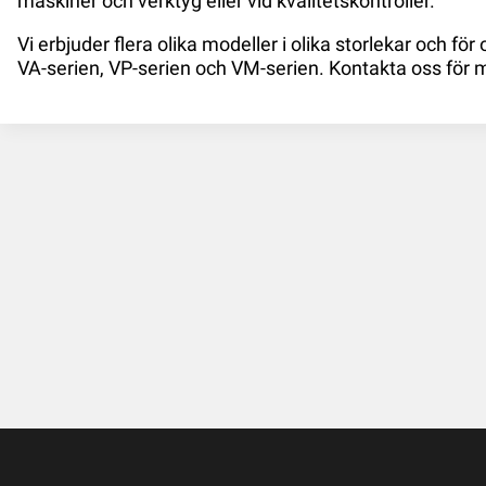
maskiner och verktyg eller vid kvalitetskontroller.
Vi erbjuder flera olika modeller i olika storlekar och för
VA-serien
,
VP-serien
och
VM-serie
n. Kontakta oss för 