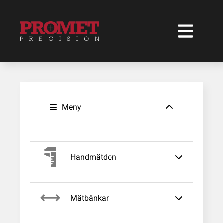
Meny
Handmätdon
Mätbänkar