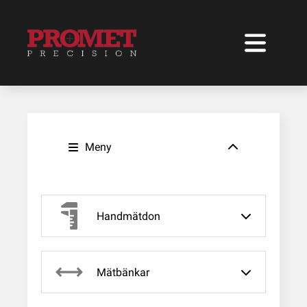
Meny
Handmätdon
Mätbänkar