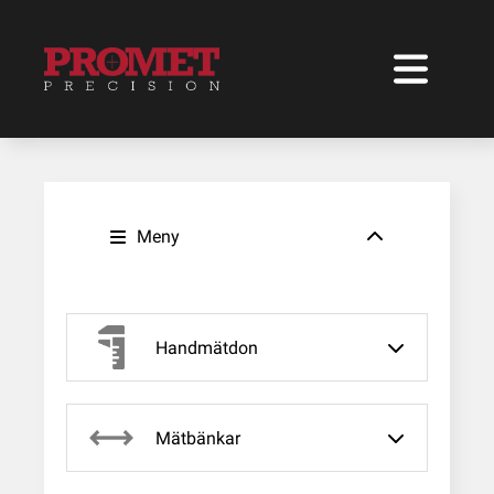
Meny
Handmätdon
Mätbänkar