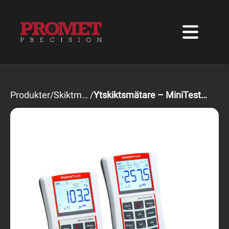
Produkter
/
Skiktmätare
/
Ytskiktsmätare – MiniTest 2500 / 4500