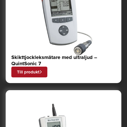
Skikttjockleksmätare med ultraljud –
QuintSonic 7
Till produkt