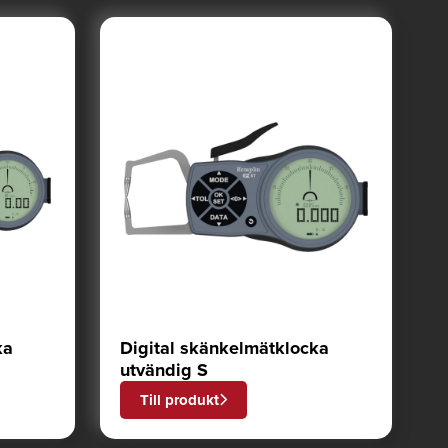
ka
Digital skänkelmätklocka
utvändig S
Till produkt