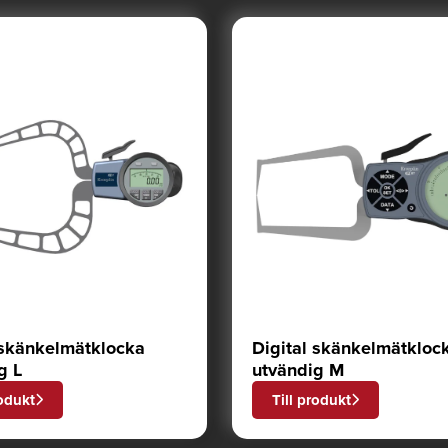
 skänkelmätklocka
Digital skänkelmätkloc
g L
utvändig M
rodukt
Till produkt