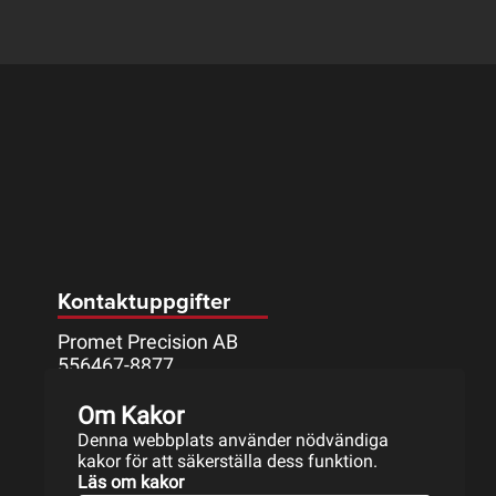
Kontaktuppgifter
Promet Precision AB
556467-8877
Mått Johanssons väg 9
Om Kakor
633 46 ESKILSTUNA
Denna webbplats använder nödvändiga
016-17 11 50
kakor för att säkerställa dess funktion.
info@promet.se
Läs om kakor