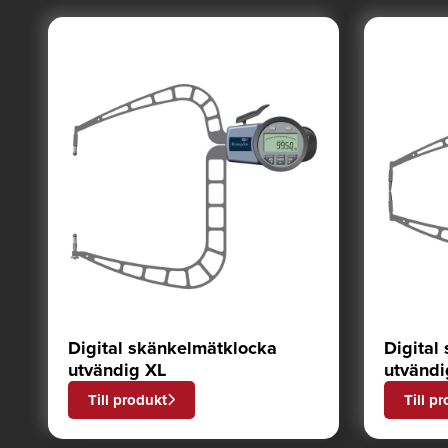
Digital skänkelmätklocka
Digital
utvändig XL
utvändi
Till produkt
Till p