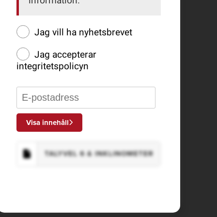
information.
Jag vill ha nyhetsbrevet
Jag accepterar
integritetspolicyn
Visa innehåll
TALYVEL 6 & INKLINOMETER