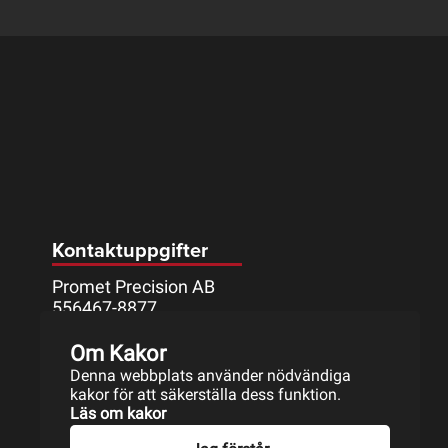
Kontaktuppgifter
Promet Precision AB
556467-8877
Mått Johanssons väg 9
Om Kakor
633 46 ESKILSTUNA
Denna webbplats använder nödvändiga
016-17 11 50
kakor för att säkerställa dess funktion.
info@promet.se
Läs om kakor