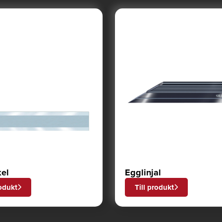
el
Egglinjal
rodukt
Till produkt