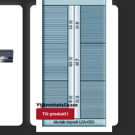
Ytjämnhetslikare
Till produkt