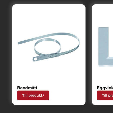
Bandmått
Eggvink
Till produkt
Till p