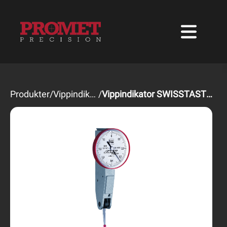
Produkter
/
Vippindikatorer
/
Vippindikator SWISSTAST Horisontell