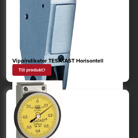
Vippindikator TESATAST Horisontell
Till produkt