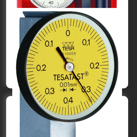
Vippindikator INTERAPID sats
Till produkt