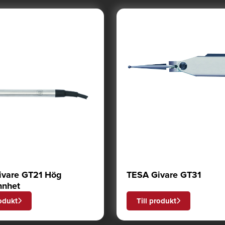
ivare GT21 Hög
TESA Givare GT31
nnhet
rodukt
Till produkt