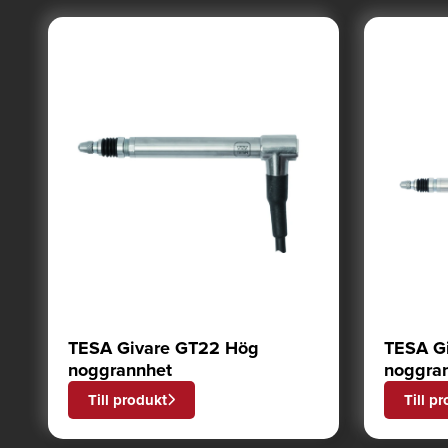
TESA Givare GT22 Hög
TESA G
noggrannhet
noggra
Till produkt
Till p