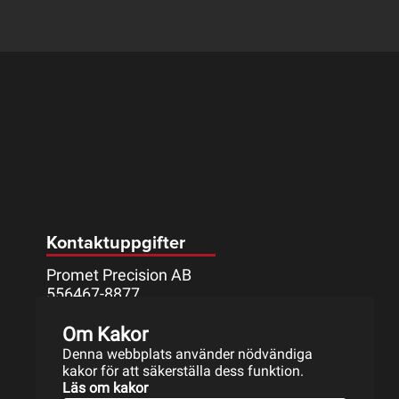
Kontaktuppgifter
Promet Precision AB
556467-8877
Mått Johanssons väg 9
Om Kakor
633 46 ESKILSTUNA
Denna webbplats använder nödvändiga
016-17 11 50
kakor för att säkerställa dess funktion.
info@promet.se
Läs om kakor