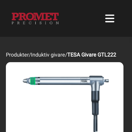
Produkter
/
Induktiv givare
/
TESA Givare GTL222