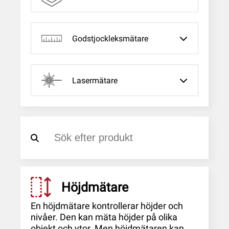
Godstjockleksmätare
Lasermätare
Höjdmätare
En höjdmätare kontrollerar höjder och
nivåer. Den kan mäta höjder på olika
objekt och ytor. Men höjdmätaren kan