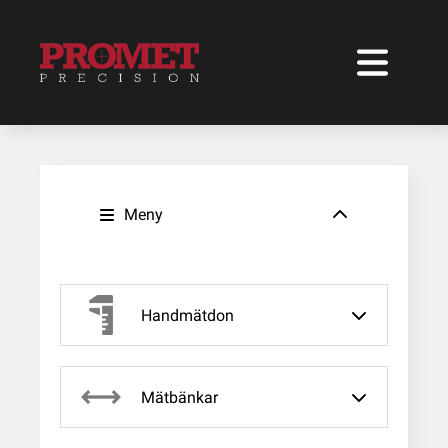
Meny
Handmätdon
Mätbänkar