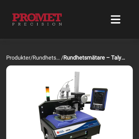
Produkter
/
Rundhetsinstrument
/
Rundhetsmätare – Talyrond® R-170 Raceway