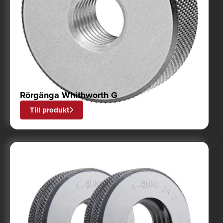
Rörgänga Whithworth G
Till produkt